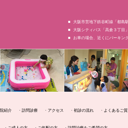
大阪市営地下鉄谷町線「都島駅
大阪シティバス「高倉３丁目
お車の場合、近くにパーキン
院紹介
訪問診療
アクセス
初診の流れ
よくあるご質
ご成人の方
ご年配の方
訪問治療をご希望の方