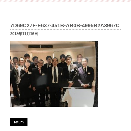
7D69C27F-E637-451B-AB0B-4995B2A3967C
2018年11月16日
return