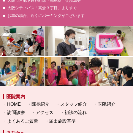
大阪市営地下鉄谷町線「都島駅」徒歩15分
大阪シティバス「高倉３丁目」よりすぐ
お車の場合、近くにパーキングがございます
医院案内
HOME
院長紹介
スタッフ紹介
医院紹介
訪問診療
アクセス
初診の流れ
よくあるご質問
届出施設基準
あなたへ